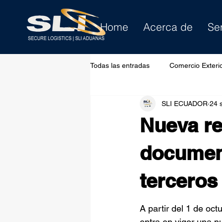
Home
Acerca de
Se
Todas las entradas
Comercio Exteri
SLI ECUADOR
24 
Nueva re
documen
terceros
A partir del 1 de oct
entra en vigor una n