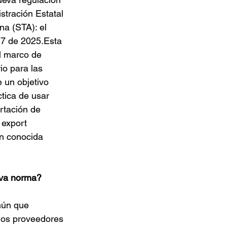
stración Estatal 
a (STA): el 
7 de 2025.Esta 
l marco de 
io para las 
 un objetivo 
ctica de usar 
tación de 
 export 
n conocida 
eva norma?
mún que 
ños proveedores 