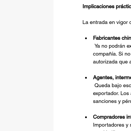
Implicaciones prácti
La entrada en vigor 
Fabricantes chin
 Ya no podrán exportar simplemente “con comprar” el nombre o la licencia de otra 
compañía. Si no
autorizada que 
Agentes, interme
 Queda bajo escrutinio cualquier operación donde se disfraza la identidad del 
exportador. Los 
sanciones y pérd
Compradores in
Importadores y 