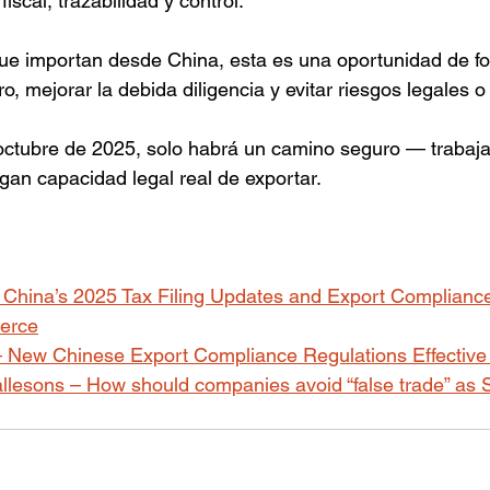
iscal, trazabilidad y control.
e importan desde China, esta es una oportunidad de for
, mejorar la debida diligencia y evitar riesgos legales o 
ctubre de 2025, solo habrá un camino seguro — trabaja
an capacidad legal real de exportar.
– China’s 2025 Tax Filing Updates and Export Compliance
erce
 New Chinese Export Compliance Regulations Effective
lesons – How should companies avoid “false trade” as 