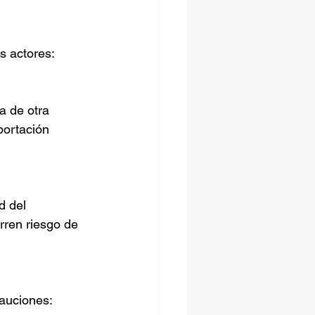
s actores:
portación 
rren riesgo de 
cauciones: