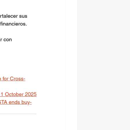
talecer sus 
financieros.
r con 
 for Cross-
 1 October 2025
STA ends buy-