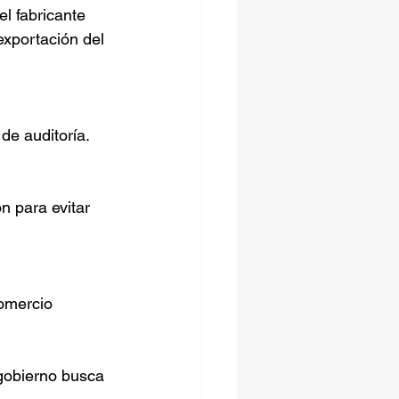
l fabricante 
exportación del 
 de auditoría.
n para evitar 
omercio 
 gobierno busca 