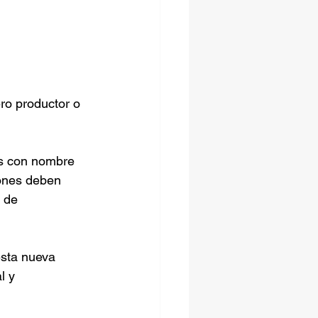
ro productor o 
os con nombre 
iones deben 
 de 
esta nueva 
l y 