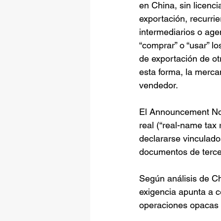
en China, sin licenci
exportación, recurrie
intermediarios o age
“comprar” o “usar” l
de exportación de o
esta forma, la mercan
vendedor.
El Announcement No.
real (“real-name tax 
declararse vinculados
documentos de terce
Según análisis de Ch
exigencia apunta a ce
operaciones opacas 